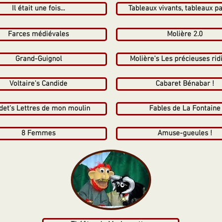
Il était une fois...
Tableaux vivants, tableaux pa
Farces médiévales
Molière 2.0
Grand-Guignol
Molière's Les précieuses rid
Voltaire's Candide
Cabaret Bénabar !
det's Lettres de mon moulin
Fables de La Fontaine
8 Femmes
Amuse-gueules !